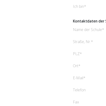
Ich bin
Kontaktdaten der 
Name der Schule
Straße, Nr.
PLZ
Ort
E-Mail
Telefon
Fax