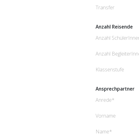
Transfer
Anzahl Reisende
Anzahl SchülerInne
Anzahl BegleiterIn
Klassenstufe
Ansprechpartner
Anrede
Vorname
Name