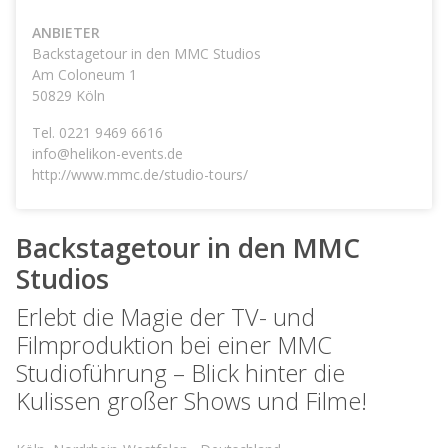
ANBIETER
Backstagetour in den MMC Studios
Am Coloneum 1
50829
Köln
Tel.
0221 9469 6616
info@helikon-events.de
http://www.mmc.de/studio-tours/
Backstagetour in den MMC
Studios
Erlebt die Magie der TV- und
Filmproduktion bei einer MMC
Studioführung – Blick hinter die
Kulissen großer Shows und Filme!