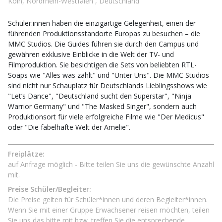
Köln, Nordrhein-Westfalen , Deutschland
Schüler:innen haben die einzigartige Gelegenheit, einen der
führenden Produktionsstandorte Europas zu besuchen – die
MMC Studios. Die Guides führen sie durch den Campus und
gewähren exklusive Einblicke in die Welt der TV- und
Filmproduktion. Sie besichtigen die Sets von beliebten RTL-
Soaps wie "Alles was zählt" und "Unter Uns". Die MMC Studios
sind nicht nur Schauplatz für Deutschlands Lieblingsshows wie
"Let’s Dance", "Deutschland sucht den Superstar", "Ninja
Warrior Germany" und "The Masked Singer", sondern auch
Produktionsort für viele erfolgreiche Filme wie "Der Medicus"
oder "Die fabelhafte Welt der Amelie".
Freiplätze:
auf Anfrage möglich - Bitte teilen Sie uns die gewünschte Anzahl
mit.
Preise Schüler/Begleiter:
Die Preise gelten für Schüler*innen und deren Begleiter*innen.
Wenn Sie mit einer Gruppe Erwachsener reisen möchten, teilen
Sie uns das bitte mit bzw. treffen Sie die entsprechende