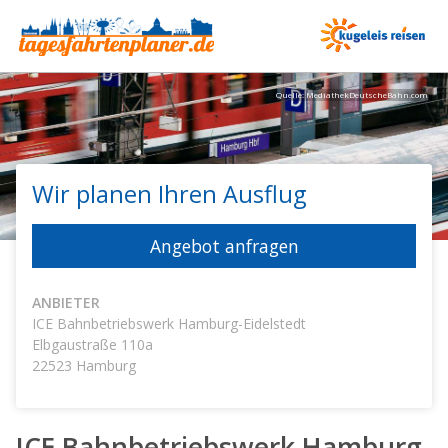
Quelle: MediathekDeutscheBahn.com
Wir planen Ihren Ausflug
Angebot anfragen
ANBIETER
ICE Bahnbetriebswerk Hamburg-Eidelstedt
Elbgaustraße 110a
22523
Hamburg
ICE Bahnbetriebswerk Hamburg-