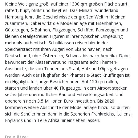
Kleine Welt ganz groß: auf einer 1300 qm großen Fläche surrt,
rattert, hupt, blinkt und fliegt es. Das Miniaturwunderland
Hamburg führt die Geschehnisse der großen Welt im Kleinen
zusammen. Dabei wirkt die Modellanlage mit Eisenbahnen,
Güterzügen, S-Bahnen, Flugzeugen, Schiffen, Fahrzeugen und
kleinen detailgetreuen Figuren in ihrer typischen Umgebung
mehr als authentisch. Schulklassen reisen hier in der
Speicherstadt mit ihren Augen von Skandinavien, nach
Deutschland, über Österreich, Schweiz bis nach Amerika. Dabei
bewundert der Klassenverbund insgesamt acht Themen-
Abschnitte, die von Tonnen aus Stahl, Holz und Gips getragen
werden. Auch der Flughafen der Phantasie-Stadt Knuffingen ist
ein Highlight für junge BesucherInnen. Auf 150 qm rollen,
starten und landen über 40 Flugzeuge. In dem Airport stecken
sechs Jahre unermüdlicher Bau und Entwicklungsarbeit. Und
obendrein noch 3,5 Millionen Euro Investition. Bis 2020
kommen weitere Abschnitte der Modellanlage hinzu: so dürfen
sich die SchülerInnen dann in die Szenerien Frankreichs, Italiens,
Englands und in Teile Afrika hineinziehen lassen.
Freiplätze: