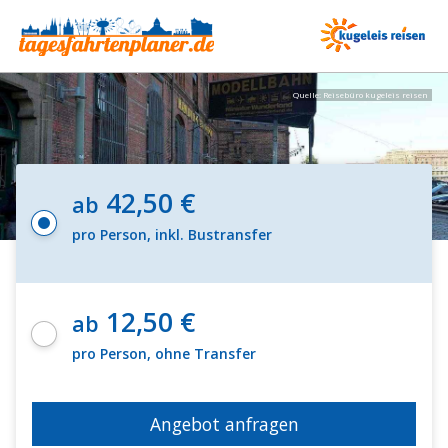
Quelle: Reisebüro kugeleis reisen
42,50 €
ab
pro Person, inkl. Bustransfer
12,50 €
ab
pro Person, ohne Transfer
Angebot anfragen