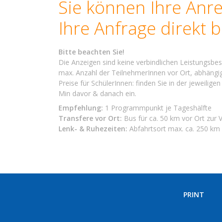
Sie können Ihre Anrei
Ihre Anfrage direkt 
Bitte beachten Sie!
Die Anzeigen sind keine verbindlichen Leistungsbes
max. Anzahl der TeilnehmerInnen vor Ort, abhängig
Preise für SchülerInnen: finden Sie in der jeweilig
Min davor & danach ein.
Empfehlung:
1 Programmpunkt je Tageshälfte
Transfere vor Ort:
Bus für ca. 50 km vor Ort zur
Lenk- & Ruhezeiten:
Abfahrtsort max. ca. 250 km 
PRINT