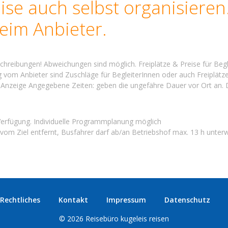
se auch selbst organisieren.
beim Anbieter.
chreibungen! Abweichungen sind möglich. Freiplätze & Preise für Begle
 vom Anbieter sind Zuschläge für BegleiterInnen oder auch Freiplätz
en Anzeige Angegebene Zeiten: geben die ungefähre Dauer vor Ort an. D
 Verfügung. Individuelle Programmplanung möglich
vom Ziel entfernt, Busfahrer darf ab/an Betriebshof max. 13 h unterw
Rechtliches
Kontakt
Impressum
Datenschutz
© 2026 Reisebüro kugeleis reisen